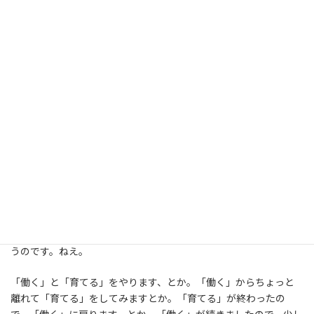
今もありますか。ありますよね。あるんですよ、本当に。なんでし
ょね、この後味の悪さ。女性本人がいいならいいじゃないか、と
思えないこの感じ。産んで育てる、もしくは、ばりばり働く、の
二択しかないんかい。それでもって、女性性をもって生まれてきた
なら「産んで育てる」を選ぶべきだろうっていう強制感。
などというと、最近の若い女性はわがままで、本来女性が請け負う
べき大仕事を放棄して、自己実現ばかりを追い求める、嘆かわし
い、などと男性からのみならず、女性からも苦言を呈されたりす
るのだけれど、それはいけないことなのでしょうか。生を受けた
瞬間から「産んで育てる性」と「働いてそれ（産んで育てる側の
性）を支える性」とにくっつけられた性器によってかっきりとわ
けられているようにどういうわけかずっと思っていたけれども、
「働く」も「産む」も「育てる」も全部同じように大切で、それ
を誰がどう担うか、性器によってわけなくてもよいではないかと思
うのです。ねえ。
「働く」と「育てる」をやります、とか。「働く」からちょっと
離れて「育てる」をしてみますとか。「育てる」が終わったの