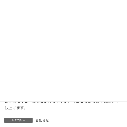
2025年1月より定休日が水曜・日曜・祝日に変更となりました。
営業時間などご不明な点がございましたら、お気軽にお問い合わ
せください。
お客様にはご不便をおかけしますが、今後ともよろしくお願い申
し上げます。
お知らせ
カテゴリー